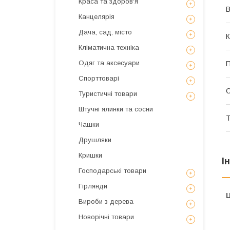
Краса та здоров'я
В
Канцелярія
Дача, сад, місто
К
Кліматична техніка
Одяг та аксесуари
Спорттоварі
Туристичні товари
Штучні ялинки та сосни
Т
Чашки
Друшляки
Кришки
І
Господарські товари
Гірлянди
Ц
Вироби з дерева
Новорічні товари