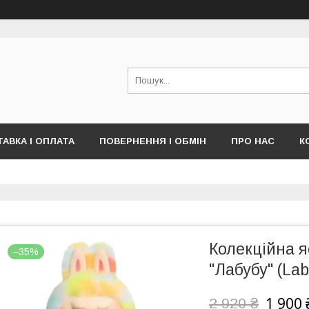
АВКА І ОПЛАТА
ПОВЕРНЕННЯ І ОБМІН
ПРО НАС
К
Колекційна я
–35%
"Лабубу" (La
1 900 
2 920 ₴