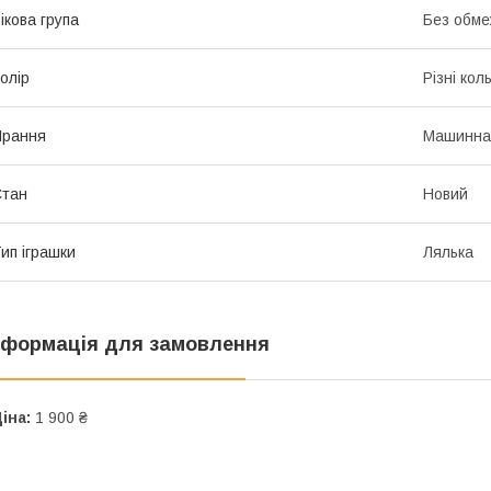
ікова група
Без обме
олір
Різні кол
Прання
Машинна
Стан
Новий
ип іграшки
Лялька
нформація для замовлення
іна:
1 900 ₴