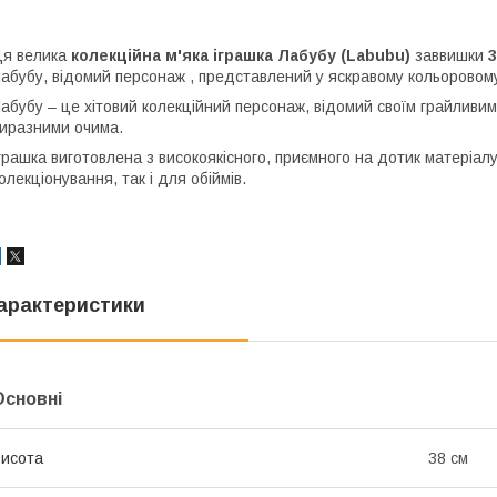
я велика
колекційна м'яка іграшка Лабубу (Labubu)
заввишки
3
абубу, відомий персонаж , представлений у яскравому кольоровому
абубу – це хітовий колекційний персонаж, відомий своїм грайливим
иразними очима.
грашка виготовлена з високоякісного, приємного на дотик матеріалу 
олекціонування, так і для обіймів.
арактеристики
Основні
исота
38 см