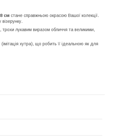
8 см
стане справжньою окрасою Вашої колекції.
 візерунку.
, трохи лукавим виразом обличчя та великими,
(імітація хутра), що робить її ідеальною як для