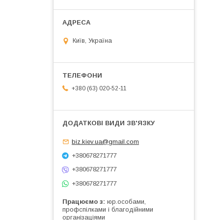
Київ, Україна
+380 (63) 020-52-11
biz.kiev.ua@gmail.com
+380678271777
+380678271777
+380678271777
Працюємо з
юр.особами,
профспілками і благодійними
організаціями