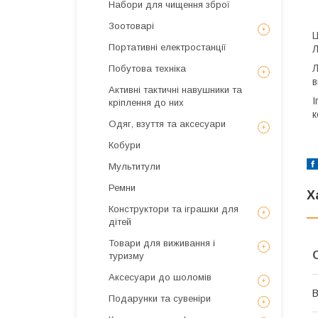
Набори для чищення зброї
Зоотоварі
Ц
Портативні електростанції
Л
Л
Побутова техніка
в
Активні тактичні навушники та
І
кріплення до них
к
Одяг, взуття та аксесуари
Кобури
Мультитули
Ремни
Х
Конструктори та іграшки для
дітей
Товари для виживання і
туризму
Аксесуари до шоломів
В
Подарунки та сувеніри