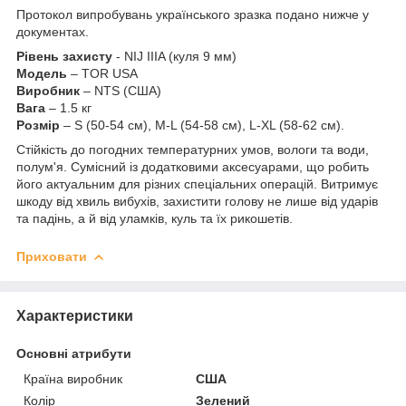
Протокол випробувань українського зразка подано нижче у
документах.
Рівень захисту
- NIJ IIIA (куля 9 мм)
Модель
– TOR USA
Виробник
– NTS (США)
Вага
– 1.5 кг
Розмір
–
S (50-54 см), M-L (54-58 см), L-XL (58-62 см).
Стійкість до погодних температурних умов, вологи та води,
полум'я. Сумісний із додатковими аксесуарами, що робить
його актуальним для різних спеціальних операцій. Витримує
шкоду від хвиль вибухів, захистити голову не лише від ударів
та падінь, а й від уламків, куль та їх рикошетів.
Приховати
Характеристики
Основні атрибути
Країна виробник
США
Колір
Зелений