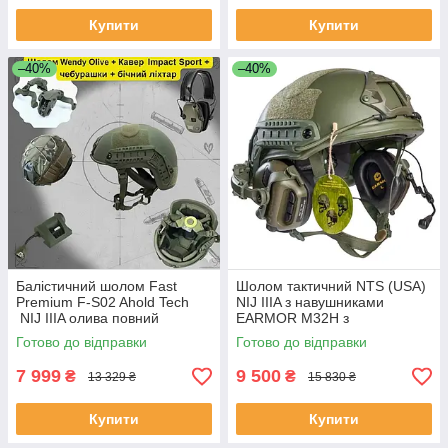
Купити
Купити
–40%
–40%
Балістичний шолом Fast
Шолом тактичний NTS (USA)
Premium F-S02 Ahold Teсh
NIJ IIIA з навушниками
NIJ IIIA олива повний
EARMOR M32H з
комплект Навушники Impact
мікрофоном та чебурашки
Готово до відправки
Готово до відправки
Sport Бічний ліхтар S M-L L-
XL
7 999
9 500
₴
₴
13 329 ₴
15 830 ₴
Купити
Купити