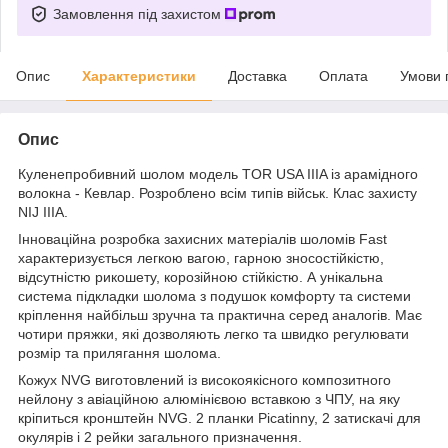
Замовлення під захистом
Опис
Характеристики
Доставка
Оплата
Умови 
Опис
Куленепробивний шолом модель TOR USA IIIA із арамідного
волокна - Кевлар. Розроблено всім типів військ. Клас захисту
NIJ IIIA.
Інноваційна розробка захисних матеріалів шоломів Fast
характеризується легкою вагою, гарною зносостійкістю,
відсутністю рикошету, корозійною стійкістю. А унікальна
система підкладки шолома з подушок комфорту та системи
кріплення найбільш зручна та практична серед аналогів. Має
чотири пряжки, які дозволяють легко та швидко регулювати
розмір та прилягання шолома.
Кожух NVG виготовлений із високоякісного композитного
нейлону з авіаційною алюмінієвою вставкою з ЧПУ, на яку
кріпиться кронштейн NVG. 2 планки Picatinny, 2 затискачі для
окулярів і 2 рейки загального призначення.