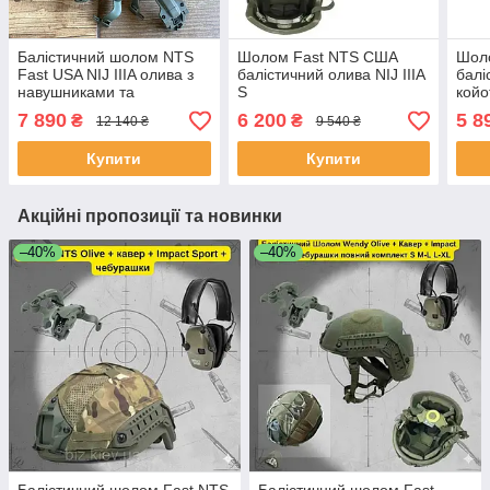
Балістичний шолом NTS
Шолом Fast NTS США
Шол
Fast USA NIJ IIIA олива з
балістичний олива NIJ IIIA
балі
навушниками та
S
койо
чебурашка
7 890
6 200
5 8
₴
₴
12 140 ₴
9 540 ₴
Купити
Купити
Акційні пропозиції та новинки
–40%
–40%