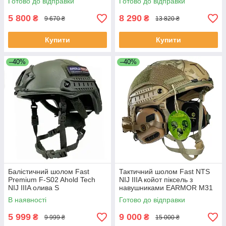
Готово до відправки
Готово до відправки
ліхтар S M-L L-XL
5 800
8 290
₴
₴
9 670 ₴
13 820 ₴
Купити
Купити
–40%
–40%
Балістичний шолом Fast
Тактичний шолом Fast NTS
Premium F-S02 Ahold Teсh
NIJ IIIA койот піксель з
NIJ IIIA олива S
навушниками EARMOR M31
та кріпленнями
В наявності
Готово до відправки
5 999
9 000
₴
₴
9 999 ₴
15 000 ₴