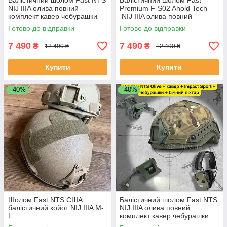
Балістичний шолом Fast NTS
Балістичний шолом Fast
NIJ IIIA олива повний
Premium F-S02 Ahold Teсh
комплект кавер чебурашки
NIJ IIIA олива повний
навушники Impact Sport S M-
комплект Навушники Impact
Готово до відправки
Готово до відправки
L L-XL
Sport S M-L L-XL
7 490
7 490
₴
₴
12 490 ₴
12 490 ₴
Купити
Купити
–40%
–40%
Шолом Fast NTS США
Балістичний шолом Fast NTS
балістичний койот NIJ IIIA M-
NIJ IIIA олива повний
L
комплект кавер чебурашки
навушники Impact Sport