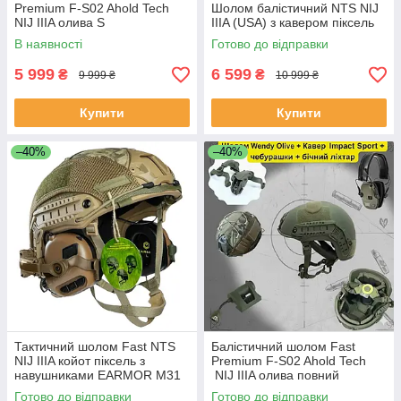
Premium F-S02 Ahold Teсh
Шолом балістичний NTS NIJ
NIJ IIIA олива S
IIIA (USA) з кавером піксель
В наявності
Готово до відправки
5 999
6 599
₴
₴
9 999 ₴
10 999 ₴
Купити
Купити
–40%
–40%
Тактичний шолом Fast NTS
Балістичний шолом Fast
NIJ IIIA койот піксель з
Premium F-S02 Ahold Teсh
навушниками EARMOR M31
NIJ IIIA олива повний
та кріпленнями
комплект Навушники Impact
Готово до відправки
Готово до відправки