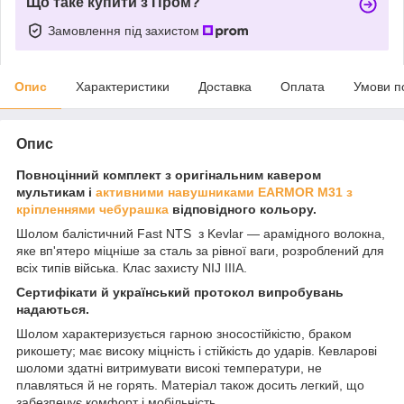
Що таке купити з Пром?
Замовлення під захистом
Опис
Характеристики
Доставка
Оплата
Умови п
Опис
Повноцінний комплект з оригінальним кавером
мультикам і
активними навушниками EARMOR M31 з
кріпленнями чебурашка
відповідного кольору.
Шолом балістичний Fast NTS з Kevlar — арамідного волокна,
яке вп'ятеро міцніше за сталь за рівної ваги, розроблений для
всіх типів війська. Клас захисту NIJ IIIA.
Сертифікати й український протокол випробувань
надаються.
Шолом характеризується гарною зносостійкістю, браком
рикошету; має високу міцність і стійкість до ударів. Кевларові
шоломи здатні витримувати високі температури, не
плавляться й не горять. Матеріал також досить легкий, що
забезпечує комфорт і мобільність