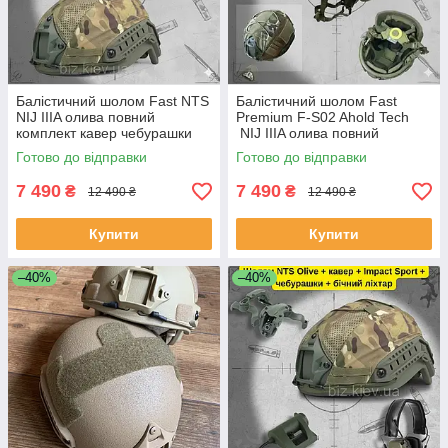
Балістичний шолом Fast NTS
Балістичний шолом Fast
NIJ IIIA олива повний
Premium F-S02 Ahold Teсh
комплект кавер чебурашки
NIJ IIIA олива повний
навушники Impact Sport S M-
комплект Навушники Impact
Готово до відправки
Готово до відправки
L L-XL
Sport S M-L L-XL
7 490
7 490
₴
₴
12 490 ₴
12 490 ₴
Купити
Купити
–40%
–40%