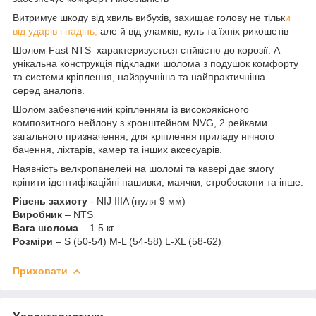
Витримує шкоду від хвиль вибухів, захищає голову не тільк
и
від ударів і падінь,
але й від уламків, куль та їхніх рикошетів
Шолом Fast NTS характеризується стійкістю до корозії. А
унікальна конструкція підкладки шолома з подушок комфорту
та системи кріплення, найзручніша та найпрактичніша
серед аналогів.
Шолом забезпечений кріпленням із високоякісного
композитного нейлону з кронштейном NVG, 2 рейками
загального призначення, для кріплення приладу нічного
бачення, ліхтарів, камер та інших аксесуарів.
Наявність велкропанелей на шоломі та кавері дає змогу
кріпити ідентифікаційні нашивки, маячки, стробоскопи та інше.
Рівень захисту
- NIJ IIIA (пуля 9 мм)
Виробник
– NTS
Вага шолома
– 1.5 кг
Розміри
– S (50-54) M-L (54-58) L-XL (58-62)
Приховати