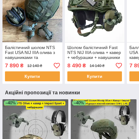
Балістичний шолом NTS
Шолом балістичний Fast
Балл
Fast USA NIJ IIIA олива з
NTS NIJ IIIA олива + кавер
USA 
навушниками та
+ чебурашки + навушники
каве
чебурашка
волверс + ліхтар S, M-L, L-
кріп
7 890
8 490
7 8
₴
₴
12 140 ₴
14 140 ₴
XL
Купити
Купити
Акційні пропозиції та новинки
–40%
–40%