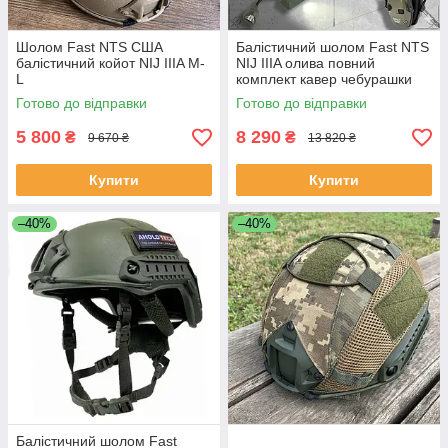
Шолом Fast NTS США
Балістичний шолом Fast NTS
балістичний койот NIJ IIIA M-
NIJ IIIA олива повний
L
комплект кавер чебурашки
навушники Impact Sport
Готово до відправки
Готово до відправки
ліхтар S M-L L-XL
5 800
8 290
₴
₴
9 670 ₴
13 820 ₴
Купити
Купити
–40%
–40%
Балістичний шолом Fast