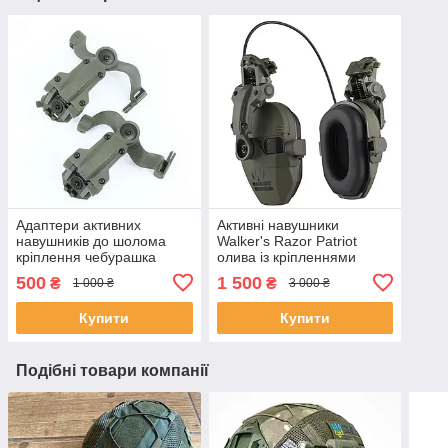
Адаптери активних
Активні навушники
навушників до шолома
Walker's Razor Patriot
кріплення чебурашка
олива із кріпленнями
олива
чебурашка на шолом
500
1 500
₴
₴
1 000 ₴
3 000 ₴
Купити
Купити
Подібні товари компанії